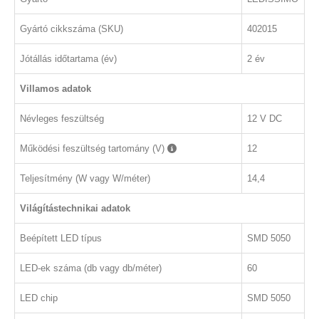
Gyártó cikkszáma (SKU)
402015
Jótállás időtartama (év)
2 év
Villamos adatok
Névleges feszültség
12 V DC
Működési feszültség tartomány (V)
12
Teljesítmény (W vagy W/méter)
14,4
Világítástechnikai adatok
Beépített LED típus
SMD 5050
LED-ek száma (db vagy db/méter)
60
LED chip
SMD 5050