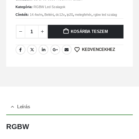
Kategória:
RGBW Led Szalagok
Címkék:
14.4w/m
,
Beltéri
,
dc12v
,
ip20
,
melegfehér
,
rgbw led szalag
KOSÁRBA TESZEM
KEDVENCEKHEZ
Leírás
RGBW