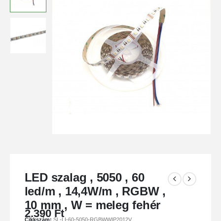
LED szalag , 5050 , 60
led/m , 14,4W/m , RGBW ,
10 mm , W = meleg fehér
2.390
Ft
Cikkszám:
SL-LI-60-5050-RGBWWIP2012V