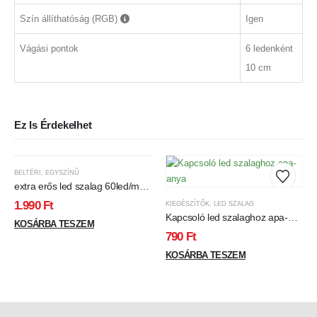
Szín állíthatóság (RGB)
Igen
Vágási pontok
6 ledenként
10 cm
Ez Is Érdekelhet
BELTÉRI
,
EGYSZÍNŰ
extra erős led szalag 60led/m
13w 5050chip 1020 lumen
1.990
Ft
KIEGÉSZÍTŐK
,
LED SZALAG
meleg fehér
Kapcsoló led szalaghoz apa-
KOSÁRBA TESZEM
anya
790
Ft
KOSÁRBA TESZEM