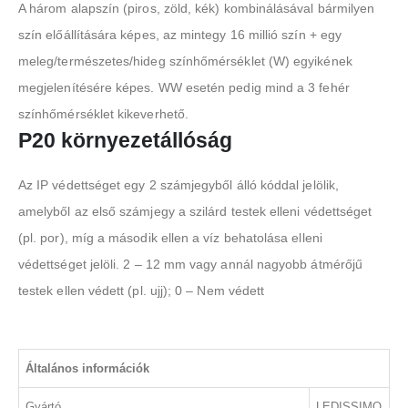
A három alapszín (piros, zöld, kék) kombinálásával bármilyen
szín előállítására képes, az mintegy 16 millió szín + egy
meleg/természetes/hideg színhőmérséklet (W) egyikének
megjelenítésére képes. WW esetén pedig mind a 3 fehér
színhőmérséklet kikeverhető.
P20 környezetállóság
Az IP védettséget egy 2 számjegyből álló kóddal jelölik,
amelyből az első számjegy a szilárd testek elleni védettséget
(pl. por), míg a második ellen a víz behatolása elleni
védettséget jelöli. 2 – 12 mm vagy annál nagyobb átmérőjű
testek ellen védett (pl. ujj); 0 – Nem védett
Általános információk
Gyártó
LEDISSIMO