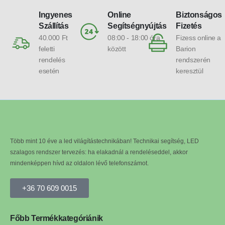
Ingyenes
Online
Biztonságos
Szállítás
Segítségnyújtás
Fizetés
40.000 Ft
08:00 - 18:00 óra
Fizess online a
feletti
között
Barion
rendelés
rendszerén
esetén
keresztül
Több mint 10 éve a led világítástechnikában! Technikai segítség, LED
szalagos rendszer tervezés: ha elakadnál a rendeléseddel, akkor
mindenképpen hívd az oldalon lévő telefonszámot.
+36 70 609 0015
Főbb Termékkategóriánik