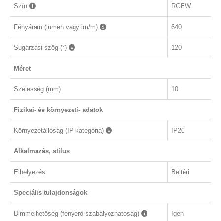
Szín
RGBW
Fényáram (lumen vagy lm/m)
640
Sugárzási szög (°)
120
Méret
Szélesség (mm)
10
Fizikai- és környezeti- adatok
Környezetállóság (IP kategória)
IP20
Alkalmazás, stílus
Elhelyezés
Beltéri
Speciális tulajdonságok
Dimmelhetőség (fényerő szabályozhatóság)
Igen