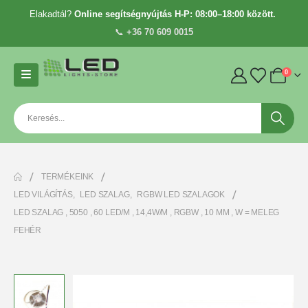
Elakadtál?
Online segítségnyújtás H-P: 08:00–18:00 között.
📞
+36 70 609 0015
0
TERMÉKEINK
LED VILÁGÍTÁS
,
LED SZALAG
,
RGBW LED SZALAGOK
LED SZALAG , 5050 , 60 LED/M , 14,4W/M , RGBW , 10 MM , W = MELEG
FEHÉR