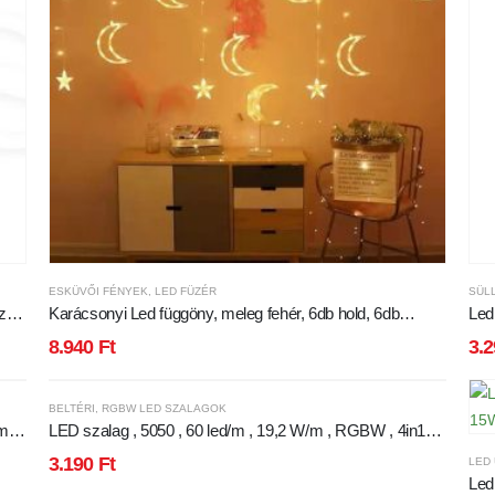
ESKÜVŐI FÉNYEK
,
LED FÜZÉR
SÜL
zzó
Karácsonyi Led függöny, meleg fehér, 6db hold, 6db
Led
csillag, 138 db meleg fehér Leddel, átlátszó vezeték. 8
IP44
8.940
Ft
3.
funkciós vezérlő, 5V, USB-s!
BELTÉRI
,
RGBW LED SZALAGOK
 mm
LED szalag , 5050 , 60 led/m , 19,2 W/m , RGBW , 4in1
chip , 12 mm , W = meleg fehér
3.190
Ft
LED
Led