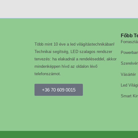
Főbb T
Forrasztá
Több mint 10 éve a led világítástechnikában!
Technikai segítség, LED szalagos rendszer
Powerba
tervezés: ha elakadnál a rendeléseddel, akkor
Szerelvé
mindenképpen hívd az oldalon lévő
telefonszámot.
Vásártér
Led Világ
+36 70 609 0015
Smart Kin