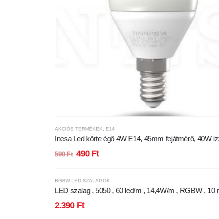
AKCIÓS TERMÉKEK
,
E14
Inesa Led körte égő 4W E14, 45mm fejátmérő, 40W i
helyett. Ki
490
Ft
590
Ft
RGBW LED SZALAGOK
LED szalag , 5050 , 60 led/m , 14,4W/m , RGBW , 10
, W = meleg fehér
2.390
Ft