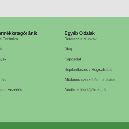
ermékkategóriánik
Egyéb Oldalak
s Technika
Referencia Munkák
nk
Blog
nyek
Kapcsolat
Bejelentkezés / Regisztráció
ítás
Általános szerződési feltételek
etic Vezérlés
Adatkezelési tájékoztató