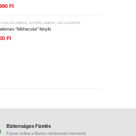
,meleg fehér
.990
Ft
TI SOLAR LÁMPÁK
,
KÜLTÉRI LÁMPÁK
,
LED VILÁGÍTÁS
elemes “Méhecske” fényfü
000
Ft
Biztonságos Fizetés
Fizess online a Barion rendszerén keresztül