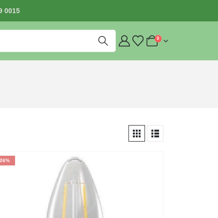
9 0015
0
-26%