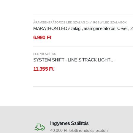
ÁRAMGENERÁTOROS LED SZALAG 24V
,
RGBW LED SZALAGOK
MARATHON LED szalag , áramgenerátoros IC-vel , 2
Volt DC , 5050 , 60 led/m , 11 W/m , RGBW , W = mel
6.990
Ft
fehér , 550 lm/m
LED VILÁGÍTÁS
SYSTEM SHIFT - LINE S TRACK LIGHT
304X23X42MM 8W
11.355
Ft
Ingyenes Szállítás
40.000 Ft feletti rendelés esetén