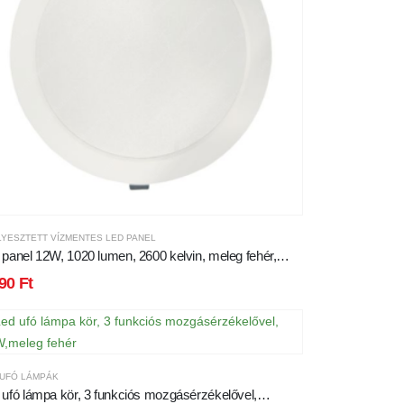
LYESZTETT VÍZMENTES LED PANEL
 panel 12W, 1020 lumen, 2600 kelvin, meleg fehér,
 vízálló
290
Ft
 UFÓ LÁMPÁK
 ufó lámpa kör, 3 funkciós mozgásérzékelővel,