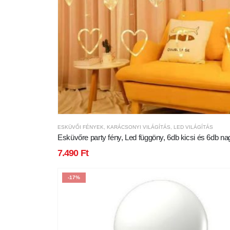
ESKÜVŐI FÉNYEK
,
KARÁCSONYI VILÁGÍTÁS
,
LED VILÁGÍTÁS
Esküvőre party fény, Led függöny, 6db kicsi és 6db na
szívvel, 138db meleg fehér leddel
7.490
Ft
-17%