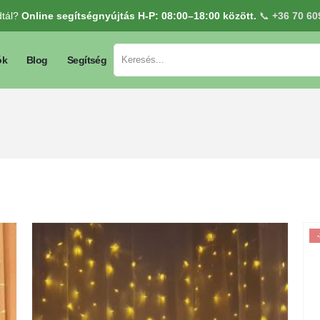
dtál?
Online segítségnyújtás H-P: 08:00–18:00 között.
📞
+36 70 60
ók
Blog
Segítség