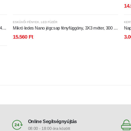
15W
14
ESKÜVŐI FÉNYEK
,
LED FÜZÉR
KER
4
Mikró ledes Nano jégcsap fényfüggöny, 3X3 méter, 300 db
Nap
eg
meleg fehér Leddel, 8 funkciós vezérlővel! 5V, USB
15.560
Ft
3.
csatlakozós!
Online Segítségnyújtás
08:00 - 18:00 óra között