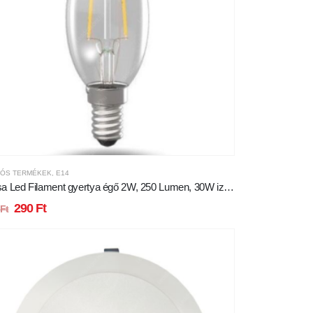
IÓS TERMÉKEK
,
E14
sa Led Filament gyertya égő 2W, 250 Lumen, 30W izzó
ett. E14, meleg fehér.
290
Ft
0
Ft