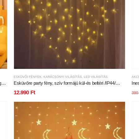
ESKÜVŐI FÉNYEK
,
KARÁCSONYI VILÁGÍTÁS
,
LED VILÁGÍTÁS
AKC
gy
Esküvőre party fény, szív formájú kül-és beltéri /IP44/
Ine
függöny, 32db kis szív, 122db meleg fehér leddel,
hely
12.990
Ft
39