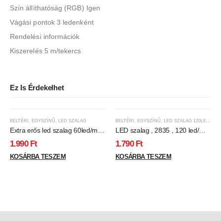
Szín állíthatóság (RGB) Igen
Vágási pontok 3 ledenként
Rendelési információk
Kiszerelés 5 m/tekercs
Ez Is Érdekelhet
BELTÉRI
,
EGYSZÍNŰ
,
LED SZALAG
BELTÉRI
,
EGYSZÍNŰ
,
LED SZALAG 120LED/M
,
L
Extra erős led szalag 60led/m
LED szalag , 2835 , 120 led/m ,
13w 5050chip 1050 lumen
9.6 Watt/m , állítható fehér
1.990
Ft
1.790
Ft
hideg fehér
színárnyalat , CCT
KOSÁRBA TESZEM
KOSÁRBA TESZEM