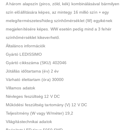
A három alapszín (piros, zöld, kék) kombinálásával bármilyen
szín előállítására képes, az mintegy 16 millió szín + egy
meleg/természetes/hideg színhőmérséklet (W) egyikének
megjelenítésére képes. WW esetén pedig mind a 3 fehér
színhőmérséklet kikeverhető.
Általános információk
Gyártó LEDISSIMO
Gyártó cikkszáma (SKU) 402046
Jótállás időtartama (év) 2 év
Várható élettartam (óra) 30000
Villamos adatok
Névleges feszültség 12 V DC
Működési feszültség tartomány (V) 12 V DC
Teljesítmény (W vagy W/méter) 19,2
Világítástechnikai adatok