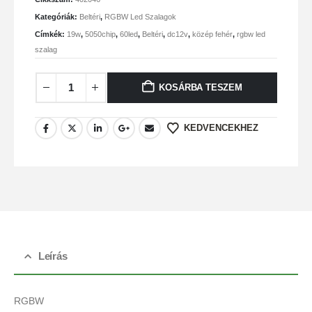
Kategóriák:
Beltéri
,
RGBW Led Szalagok
Címkék:
19w
,
5050chip
,
60led
,
Beltéri
,
dc12v
,
közép fehér
,
rgbw led
szalag
KOSÁRBA TESZEM
KEDVENCEKHEZ
Leírás
RGBW