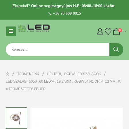
Elakadtál?
Online segítségnyújtás H-P: 08:00–18:00 között.
📞
+36 70 609 0015
0
TERMÉKEINK
BELTÉRI
,
RGBW LED SZALAGOK
LED SZALAG , 5050 , 60 LED/M , 19,2 W/M , RGBW , 4IN1 CHIP , 12 MM , W
= TERMÉSZETES FEHÉR