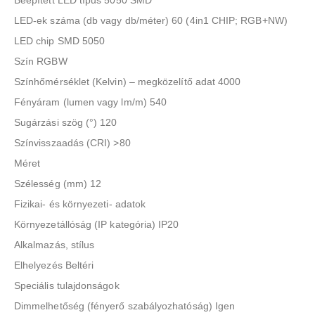
Beépített LED típus 5050 SMD
LED-ek száma (db vagy db/méter) 60 (4in1 CHIP; RGB+NW)
LED chip SMD 5050
Szín RGBW
Színhőmérséklet (Kelvin) – megközelítő adat 4000
Fényáram (lumen vagy lm/m) 540
Sugárzási szög (°) 120
Színvisszaadás (CRI) >80
Méret
Szélesség (mm) 12
Fizikai- és környezeti- adatok
Környezetállóság (IP kategória) IP20
Alkalmazás, stílus
Elhelyezés Beltéri
Speciális tulajdonságok
Dimmelhetőség (fényerő szabályozhatóság) Igen