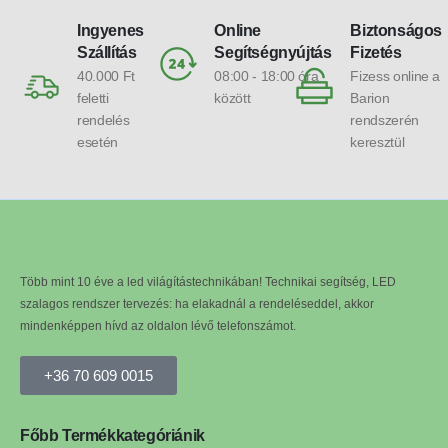
Ingyenes
Online
Biztonságos
Szállítás
Segítségnyújtás
Fizetés
40.000 Ft
08:00 - 18:00 óra
Fizess online a
feletti
között
Barion
rendelés
rendszerén
esetén
keresztül
Több mint 10 éve a led világítástechnikában! Technikai segítség, LED
szalagos rendszer tervezés: ha elakadnál a rendeléseddel, akkor
mindenképpen hívd az oldalon lévő telefonszámot.
+36 70 609 0015
Főbb Termékkategóriánik