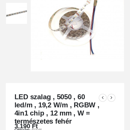
LED szalag , 5050 , 60
led/m , 19,2 W/m , RGBW ,
4in1 chip , 12 mm , W =
természetes fehér
3.190
Ft
Cikkszám:
402046