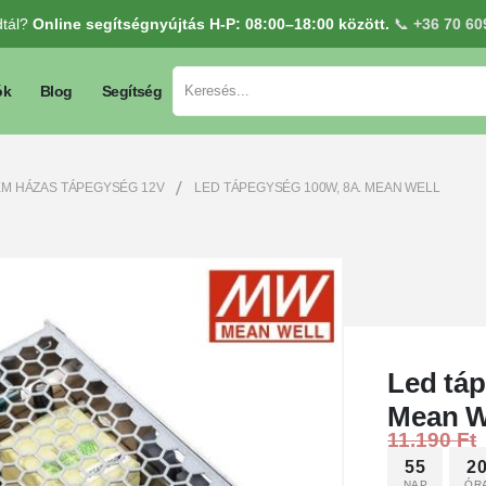
dtál?
Online segítségnyújtás H-P: 08:00–18:00 között.
📞
+36 70 60
ók
Blog
Segítség
ÉM HÁZAS TÁPEGYSÉG 12V
LED TÁPEGYSÉG 100W, 8A. MEAN WELL
Led tá
Mean W
11.190
Ft
55
2
NAP
ÓR