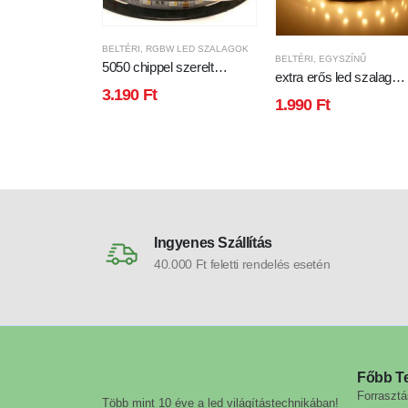
BELTÉRI
,
RGBW LED SZALAGOK
BELTÉRI
,
EGYSZÍNŰ
5050 chippel szerelt
extra erős led szalag
RGBW színváltós + meleg
3.190
Ft
60led/m 13w 5050chip
fehér
1.990
Ft
1020 lumen meleg fehé
Ingyenes Szállítás
40.000 Ft feletti rendelés esetén
Főbb T
Forrasztá
Több mint 10 éve a led világítástechnikában!