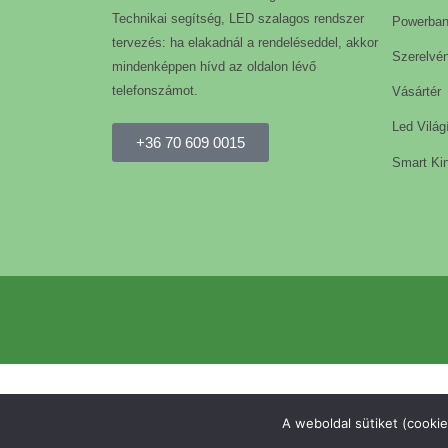
Technikai segítség, LED szalagos rendszer
Powerba
tervezés: ha elakadnál a rendeléseddel, akkor
Szerelvé
mindenképpen hívd az oldalon lévő
telefonszámot.
Vásártér
Led Világ
+36 70 609 0015
Smart Kin
A weboldal sütiket (cookie