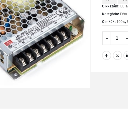
Cikkszám:
LLT
Kategória:
Fém 
Címkék:
100w
,