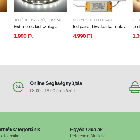
BELTÉRI
,
EGYSZÍNŰ
,
LED SZALAG
SÜLLYESZTETT LED PANEL
BELT
Extra erős led szalag
led panel 18w kocka meleg
Led
60led/m 13w 5050chip
fehér
chi
1.990
Ft
4.990
Ft
1.
r
1050 lumen hideg fehér
feh
Online Segítségnyújtás
08:00 - 18:00 óra között
ermékkategóriánik
Egyéb Oldalak
s Technika
Referencia Munkák