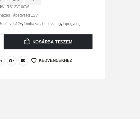
MWLRS12V100W
házas Tápegység 12V
Beltéri
,
dc12v
,
fémházas
,
Led szalag
,
tápegység
KOSÁRBA TESZEM
KEDVENCEKHEZ