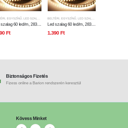
ÉRI
,
EGYSZÍNŰ
,
LED SZALAG
BELTÉRI
,
EGYSZÍNŰ
,
LED SZALAG
SPOT KERET
 szalag 60 led/m, 2835
Led szalag 60 led/m, 2835
spot keret fix fehér
p, 500 Lumen meleg
chip, 555 Lumen, 4200K,
mr16
390
Ft
1.390
Ft
690
Ft
ér
nap fehér
Biztonságos Fizetés
Fizess online a Barion rendszerén keresztül
Kövess Minket