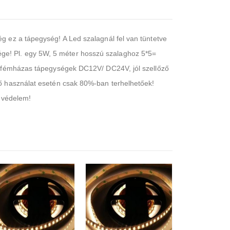
g ez a tápegység! A Led szalagnál fel van tüntetve
ge! Pl. egy 5W, 5 méter hosszú szalaghoz 5*5=
i, fémházas tápegységek DC12V/ DC24V, jól szellőző
nő használat esetén csak 80%-ban terhelhetőek!
i védelem!