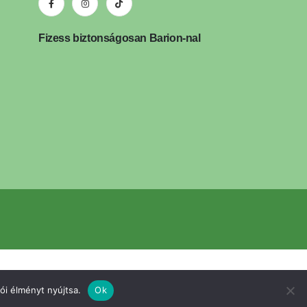
Fizess biztonságosan Barion-nal
ói élményt nyújtsa.
Ok