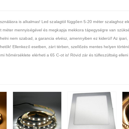
ználásra is alkalmas! Led szalagtól függően 5-20 méter szalaghoz elé
tt méter mennyiségével és megkapja mekkora tápegységre van szüksé
rhelni nem szabad, a garancia elvész, amennyiben ez kiderül! Az ipar
hetők! Ellenkező esetben, zárt térben, szellőzés mentes helyen törté
 hőmérséklete elérheti a 65 C-ot is! Rövid zár és túlfeszültség ellen