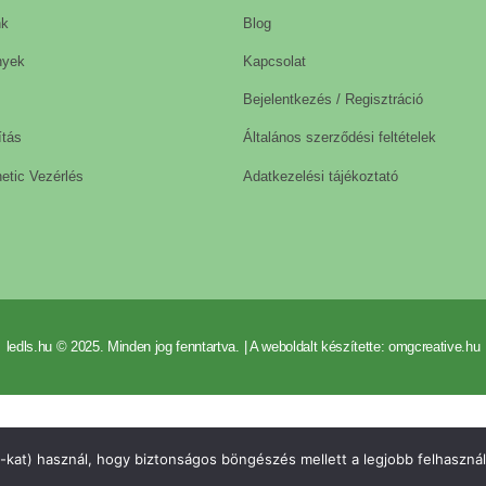
nk
Blog
nyek
Kapcsolat
Bejelentkezés / Regisztráció
ítás
Általános szerződési feltételek
etic Vezérlés
Adatkezelési tájékoztató
ledls.hu © 2025. Minden jog fenntartva. | A weboldalt készítette: omgcreative.hu
-kat) használ, hogy biztonságos böngészés mellett a legjobb felhasznál