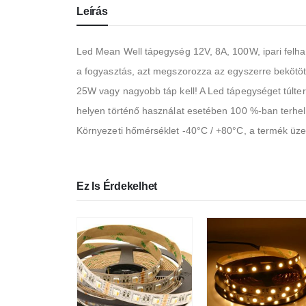
Leírás
Led Mean Well tápegység 12V, 8A, 100W, ipari felhas
a fogyasztás, azt megszorozza az egyszerre bekötö
25W vagy nagyobb táp kell! A Led tápegységet túlte
helyen történő használat esetében 100 %-ban terhel
Környezeti hőmérséklet -40°C / +80°C, a termék üzemi
Ez Is Érdekelhet