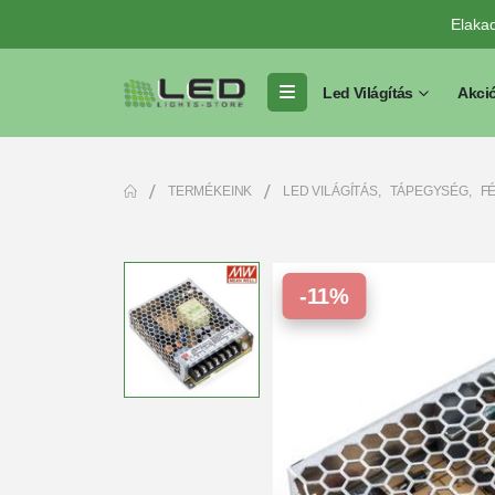
Elaka
Led Világítás
Akci
TERMÉKEINK
LED VILÁGÍTÁS
,
TÁPEGYSÉG
,
F
-11%