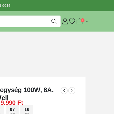
9 0015
0
pegység 100W, 8A.
ell
9.990
Ft
0
07
15
A
PERC
MP