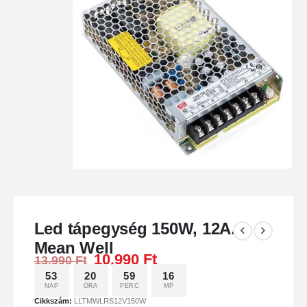
Led tápegység 150W, 12A.
Mean Well
10.990
Ft
13.990
Ft
53
20
59
15
NAP
ÓRA
PERC
MP
Cikkszám:
LLTMWLRS12V150W