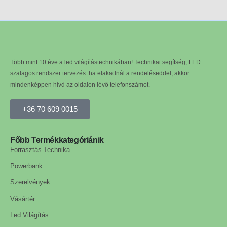
Több mint 10 éve a led világítástechnikában! Technikai segítség, LED
szalagos rendszer tervezés: ha elakadnál a rendeléseddel, akkor
mindenképpen hívd az oldalon lévő telefonszámot.
+36 70 609 0015
Főbb Termékkategóriánik
Forrasztás Technika
Powerbank
Szerelvények
Vásártér
Led Világítás