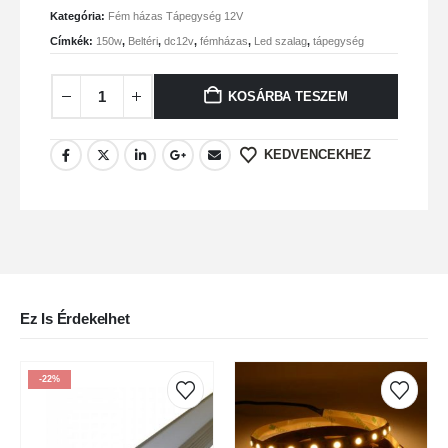
Kategória:
Fém házas Tápegység 12V
Címkék:
150w
,
Beltéri
,
dc12v
,
fémházas
,
Led szalag
,
tápegység
KOSÁRBA TESZEM
KEDVENCEKHEZ
Ez Is Érdekelhet
-22%