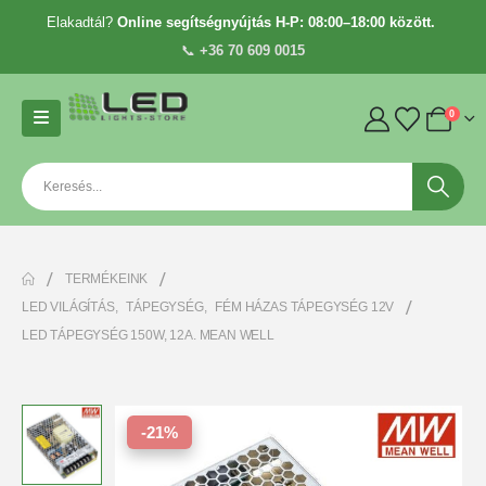
Elakadtál?
Online segítségnyújtás H-P: 08:00–18:00 között.
📞
+36 70 609 0015
0
TERMÉKEINK
LED VILÁGÍTÁS
,
TÁPEGYSÉG
,
FÉM HÁZAS TÁPEGYSÉG 12V
LED TÁPEGYSÉG 150W, 12A. MEAN WELL
-21%