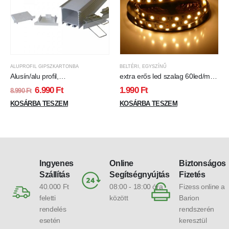
ALUPROFIL GIPSZKARTONBA
BELTÉRI
,
EGYSZÍNŰ
Alusín/alu profil,
extra erős led szalag 60led/m
szórakozóhelyek, nappalik
13w 5050chip 1020 lumen
6.990
Ft
1.990
Ft
8.990
Ft
design világításához! Extra
meleg fehér
széles, 2db szalaghoz, 2M
KOSÁRBA TESZEM
KOSÁRBA TESZEM
alusín szett, tejes takaróval.
Ingyenes
Online
Biztonságos
Szállítás
Segítségnyújtás
Fizetés
40.000 Ft
08:00 - 18:00 óra
Fizess online a
feletti
között
Barion
rendelés
rendszerén
esetén
keresztül