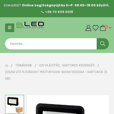
Elakadtál?
Online segítségnyújtás H-P: 08:00–18:00 között.
📞
+36 70 609 0015
0
TERMÉKEINK
LED VILÁGÍTÁS
,
KARTONOS KISZERELÉS
LEDLINE LITE FLOODLIGHT PHOTON 100W 4000K 10000LM – KARTONOS (6
DB)