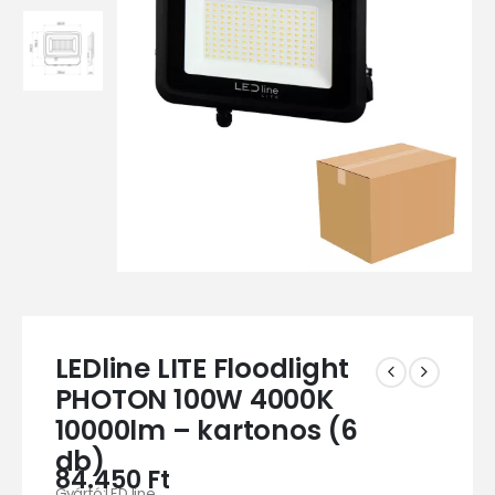
LEDline LITE Floodlight
PHOTON 100W 4000K
10000lm – kartonos (6
db)
84.450
Ft
Gyártó:LED line