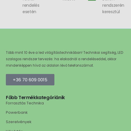
rendelés
rendszerén
esetén
keresztül
Több mint 10 éve a led világítástechnikában! Technikai segítség, LED
szalagos rendszer tervezés: ha elakadnál a rendeléseddel, akkor
mindenképpen hívd az oldalon lévő telefonszámot.
+36 70 609 0015
Főbb Termékkategóriánik
Forrasztás Technika
Powerbank
Szerelvények