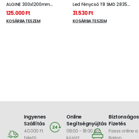
ALGINE 300x1200mm
Led Fénycső T8 SMD 2835
Kiemelő keret fehér -
17W CW 28X1200 üveg 25db
125.000
Ft
31.530
Ft
kartonos (25 db)
KOSÁRBA TESZEM
KOSÁRBA TESZEM
Ingyenes
Online
Biztonságos
Szállítás
Segítségnyújtás
Fizetés
40.000 Ft
08:00 - 18:00 óra
Fizess online a
feletti
között
Barion