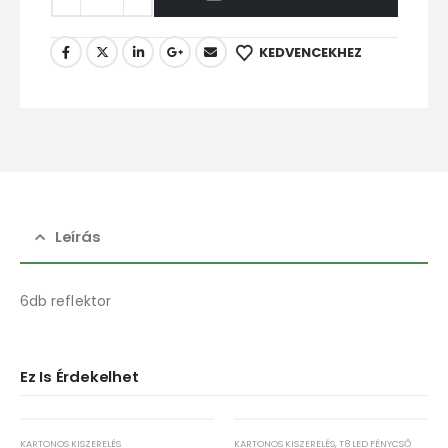
KEDVENCEKHEZ
Leírás
6db reflektor
Ez Is Érdekelhet
KARTONOS KISZERELÉS
KARTONOS KISZERELÉS
,
T8 LED FÉNYCSŐ