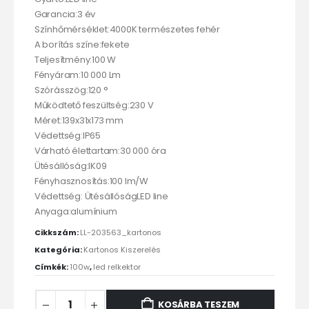
Garancia:3 év
Színhőmérséklet:4000K természetes fehér
A borítás színe:fekete
Teljesítmény:100 W
Fényáram:10 000 Lm
Szórásszög:120 °
Működtető feszültség:230 V
Méret:139x31x173 mm
Védettség:IP65
Várható élettartam:30 000 óra
Ütésállóság:IK09
Fényhasznosítás:100 lm/W
Védettség: ÜtésállóságLED line
Anyaga:alumínium
Cikkszám:
LL-203563_kartonos
Kategória:
Kartonos Kiszerelés
Címkék:
100w
,
led relkektor
KOSÁRBA TESZEM