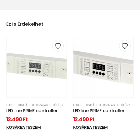
Ez Is Érdekelhet
LEDLINE DIGITÁLIS LED SZALAG FUTÓFÉNY
LEDLINE DIGITÁLIS LED SZALAG FUTÓFÉNY
LED line PRIME controller
LED line PRIME controller
VARIANTE RF SPI DIGITAL
VARIANTE RF SPI DIGITAL
12.490
Ft
12.490
Ft
mono
RGB
KOSÁRBA TESZEM
KOSÁRBA TESZEM