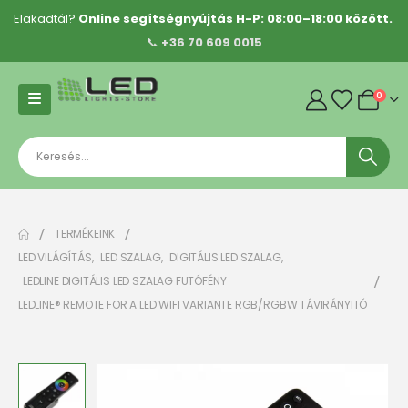
Elakadtál?
Online segítségnyújtás H-P: 08:00–18:00 között.
📞
+36 70 609 0015
0
TERMÉKEINK
LED VILÁGÍTÁS
,
LED SZALAG
,
DIGITÁLIS LED SZALAG
,
LEDLINE DIGITÁLIS LED SZALAG FUTÓFÉNY
LEDLINE® REMOTE FOR A LED WIFI VARIANTE RGB/RGBW TÁVIRÁNYITÓ