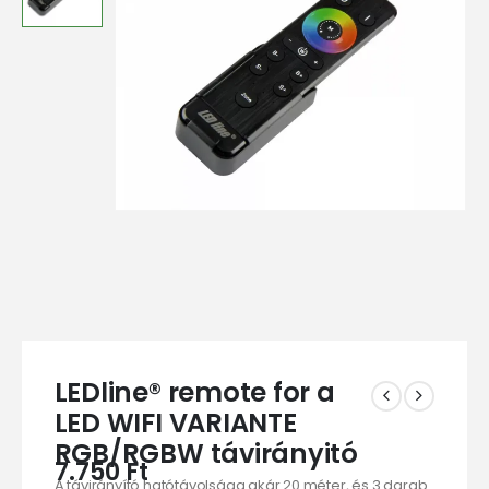
LEDline® remote for a
LED WIFI VARIANTE
RGB/RGBW távirányitó
7.750
Ft
A távirányító hatótávolsága akár 20 méter, és 3 darab