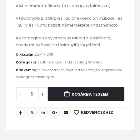
AAA elemmel működik (a csomag tartalmazza).
A távirányító 2,4 GHz-es rádiófrekvencián működik, és
-20°C és +60°C közötti hőmérsékleten használható.
A csomagban egy praktikus fali tartó is található,
amely megkönnyíti a távirányító rögzítését.
Cikkszám:
LL-471338
Kategória:
LedLine Digitális LED szalag futófény
Címkék:
digit led controller
,
digit led távirányitó
,
digitális led
szalaghoz távirányitó
KOSÁRBA TESZEM
KEDVENCEKHEZ