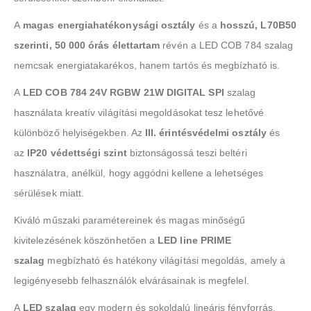
A
magas energiahatékonysági osztály
és a
hosszú, L70B50
szerinti, 50 000 órás élettartam
révén a LED COB 784 szalag
nemcsak energiatakarékos, hanem tartós és megbízható is.
A
LED COB 784 24V RGBW 21W DIGITAL SPI
szalag
használata kreatív világítási megoldásokat tesz lehetővé
különböző helyiségekben. Az
III. érintésvédelmi osztály
és
az
IP20 védettségi szint
biztonságossá teszi beltéri
használatra, anélkül, hogy aggódni kellene a lehetséges
sérülések miatt.
Kiváló műszaki paramétereinek és magas minőségű
kivitelezésének köszönhetően a
LED line PRIME
szalag
megbízható és hatékony világítási megoldás, amely a
legigényesebb felhasználók elvárásainak is megfelel.
A
LED szalag
egy modern és sokoldalú lineáris fényforrás,