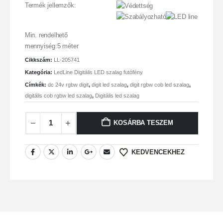
Termék jellemzők:
Min. rendelhető
mennyiség:5 méter
Cikkszám:
LL-205741
Kategória:
LedLine Digitális LED szalag futófény
Címkék:
dc 24v rgbw digit
,
digit led szalag
,
digit rgbw cob led szalag
,
digitális cob rgbw led szalag
,
Digitális led szalag
KOSÁRBA TESZEM
KEDVENCEKHEZ