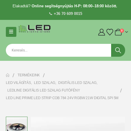
Elakadtál?
Online segítségnyújtás H-P: 08:00–18:00 között.
📞
+36 70 609 0015
0
TERMÉKEINK
LED VILÁGÍTÁS
,
LED SZALAG
,
DIGITÁLIS LED SZALAG
,
LEDLINE DIGITÁLIS LED SZALAG FUTÓFÉNY
LED LINE PRIME LED STRIP COB 784 24V RGBW 21W DIGITAL SPI 5M