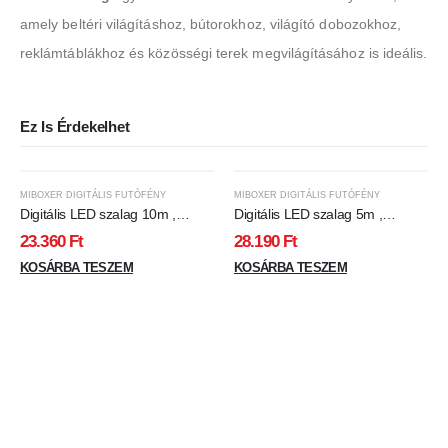
amely beltéri világításhoz, bútorokhoz, világító dobozokhoz,
reklámtáblákhoz és közösségi terek megvilágításához is ideális.
Ez Is Érdekelhet
MIBOXER DIGITÁLIS FUTÓFÉNY
MIBOXER DIGITÁLIS FUTÓFÉNY
Digitális LED szalag 10m ,
Digitális LED szalag 5m ,
futófény , hideg fehér , 24V ,
futófény , RGBW , W=hideg
23.360
Ft
28.190
Ft
120 LED/m , 10 W/m , Miboxer ,
fehér , 24V , COB , DOTLESS ,
SPI1N01L
KOSÁRBA TESZEM
784 LED/m , 7 W/m , Miboxer ,
KOSÁRBA TESZEM
SPI4N01C