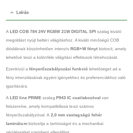
Leírás
A
LED COB 784 24V RGBW 21W DIGITAL SPI
szalag kiváló
megoldást nyújt beltéri világításhoz. A kiváló minőségű COB
diódáknak köszönhetően intenzív
RGB+W fényt
biztosít, amely
lehetővé teszi a különféle világítási effektusok létrehozását.
Ezenkívül a
fényerőszabályozási funkció
lehetőséget ad a
fény intenzitásának egyéni igényekhez és preferenciákhoz való
igazítására.
A
LED line PRIME
szalag
P943 IC csatlakozóval
van
felszerelve, amely kompatibilissá teszi számos
fényerőszabályzóval. A
2,0 mm vastagságú fehér
laminátum
biztosítja a tartósságot és a mechanikai
sérülésekkel szembeni ellenállást.