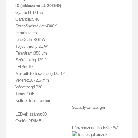
IC (cikkszám: LL-206540)
Gyártó:LED line
Garancia:5 év
Színhőmérséklet:4000K
természetes
fehérSzín:RGBW
Teljesítmény:21 W
Fényáram:350 Lm
Szórásszög:120 °
LED/m:60
Működtető feszültség:DC 12
VMéret:10×2,5 mm
Védettség:IP20
Típus:COB
Kültéri/Beltéri:beltéri
Szabályozható:igen
LED-ek száma:60
Család:PRIME
Fényhasznosítás:58 lm/W