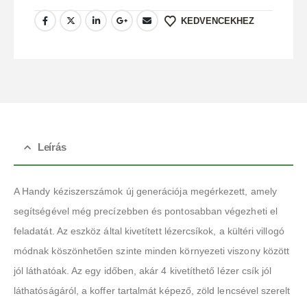
KEDVENCEKHEZ
Leírás
A Handy kéziszerszámok új generációja megérkezett, amely
segítségével még precízebben és pontosabban végezheti el
feladatát. Az eszköz által kivetített lézercsíkok, a kültéri villogó
módnak köszönhetően szinte minden környezeti viszony között
jól láthatóak. Az egy időben, akár 4 kivetíthető lézer csík jól
láthatóságáról, a koffer tartalmát képező, zöld lencsével szerelt