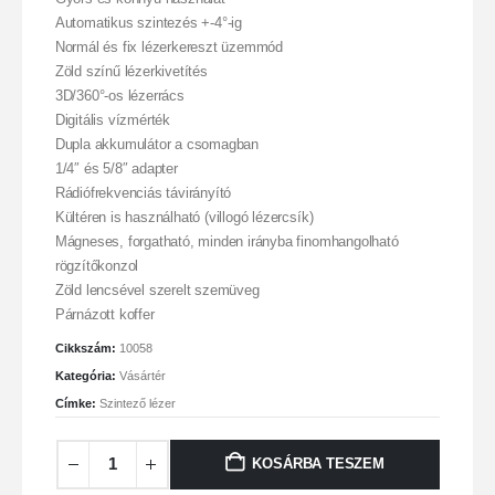
Automatikus szintezés +-4°-ig
Normál és fix lézerkereszt üzemmód
Zöld színű lézerkivetítés
3D/360°-os lézerrács
Digitális vízmérték
Dupla akkumulátor a csomagban
1/4″ és 5/8″ adapter
Rádiófrekvenciás távirányító
Kültéren is használható (villogó lézercsík)
Mágneses, forgatható, minden irányba finomhangolható
rögzítőkonzol
Zöld lencsével szerelt szemüveg
Párnázott koffer
Cikkszám:
10058
Kategória:
Vásártér
Címke:
Szintező lézer
KOSÁRBA TESZEM