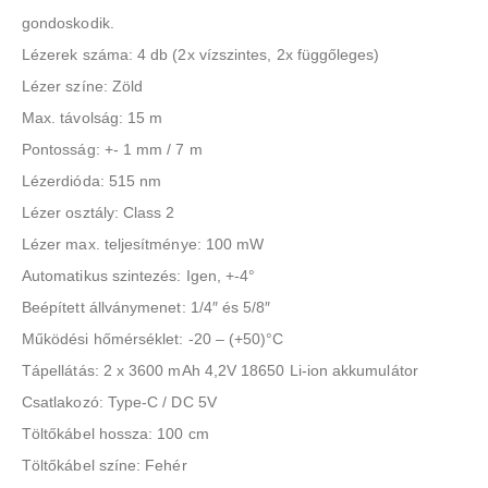
gondoskodik.
Lézerek száma: 4 db (2x vízszintes, 2x függőleges)
Lézer színe: Zöld
Max. távolság: 15 m
Pontosság: +- 1 mm / 7 m
Lézerdióda: 515 nm
Lézer osztály: Class 2
Lézer max. teljesítménye: 100 mW
Automatikus szintezés: Igen, +-4°
Beépített állványmenet: 1/4″ és 5/8″
Működési hőmérséklet: -20 – (+50)°C
Tápellátás: 2 x 3600 mAh 4,2V 18650 Li-ion akkumulátor
Csatlakozó: Type-C / DC 5V
Töltőkábel hossza: 100 cm
Töltőkábel színe: Fehér