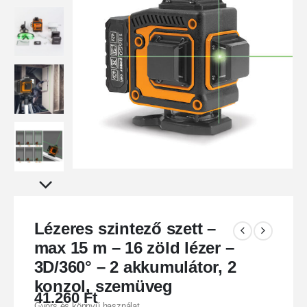
Lézeres szintező szett –
max 15 m – 16 zöld lézer –
3D/360° – 2 akkumulátor, 2
konzol, szemüveg
41.260
Ft
Gyors és könnyű használat