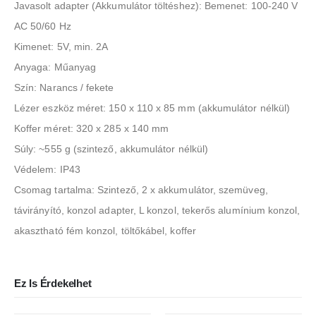
Javasolt adapter (Akkumulátor töltéshez): Bemenet: 100-240 V
AC 50/60 Hz
Kimenet: 5V, min. 2A
Anyaga: Műanyag
Szín: Narancs / fekete
Lézer eszköz méret: 150 x 110 x 85 mm (akkumulátor nélkül)
Koffer méret: 320 x 285 x 140 mm
Súly: ~555 g (szintező, akkumulátor nélkül)
Védelem: IP43
Csomag tartalma: Szintező, 2 x akkumulátor, szemüveg,
távirányító, konzol adapter, L konzol, tekerős alumínium konzol,
akasztható fém konzol, töltőkábel, koffer
Ez Is Érdekelhet