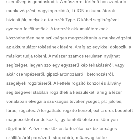
szemüveg is gondoskodik. A műszerrel történő hosszantartó
munkavégzést, nagykapacitású, Li-ION akkumulátorok
biztosítják, melyek a tartozék Type-C kábel segítségével
gyorsan feltölthetőek. A tartozék akkumulátoroknak
köszönhetően nem szükséges megszakítania a munkavégzést,
az akkumulátor töltésének ideére. Amíg az egyikkel dolgozik, a
másikat tudja tölteni. A műszer számos területen nyújthat
segítséget, legyen szó egy egyszerű kép felrakásáról, vagy
akár csempézésről, gipszkartonozásról, betonozásról,
szegélyek rögzítéséről. A kétféle rögzítő konzol és állvány
segítségével stabilan rögzítheti a készüléket, amíg a lézer
vonalában elvégzi a szükséges tevékenységet, pl.: jelölés,
fúrás, rögzítés. A forgatható rögzítő konzol, extra erős beépített
mágnesekkel rendelkezik, így fémfelületekre is könnyen
rögzíthető. A lézer eszköz és tartozékainak biztonságos
szállításáról párnázott, strapabíró, műanyag koffer