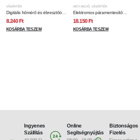
VÁSÁRTÉR
HETI AKCIÓ
,
VÁSÁRTÉR
Digitális hőmérő és ébresztőóra
Elektromos páramentesítő
- kültéri / beltéri - USB-s, elemes
készülék - 230V, 750 ml
8.240
Ft
18.150
Ft
- fehér
KOSÁRBA TESZEM
KOSÁRBA TESZEM
Ingyenes
Online
Biztonságos
Szállítás
Segítségnyújtás
Fizetés
40.000 Ft
08:00 - 18:00 óra
Fizess online a