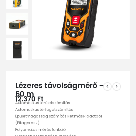
Lézeres távolságmérő –
60 m
12.370
Ft
Automatikus területszámítás
Automatikus térfogatszámítás
Épületmagasság számítás két másik adatból
(Pitagorasz)
Folyamatos mérés funkció