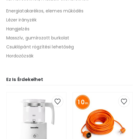
Energiatakarékos, elemes működés
Lézer irányzék
Hangjelzés
Masszív, gumírozott burkolat
Csuklópánt rögzítési lehetőség
Hordozózsák
Ez Is Érdekelhet