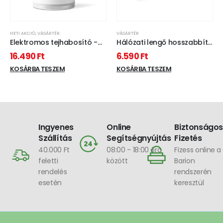
HETI AKCIÓ
,
VÁSÁRTÉR
VÁSÁRTÉR
Elektromos tejhabosító -
Hálózati lengő hosszabbító
220 - 240V - 600 W - fehér
10m
16.490
Ft
6.590
Ft
KOSÁRBA TESZEM
KOSÁRBA TESZEM
Ingyenes
Online
Biztonságos
Szállítás
Segítségnyújtás
Fizetés
40.000 Ft
08:00 - 18:00 óra
Fizess online a
feletti
között
Barion
rendelés
rendszerén
esetén
keresztül