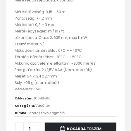
Mérések összeadása, kivonása
Mérési távolság: 0,15 – 60 m
Pontosság: +- 2 mm
Mérési idő: 0,3 – 3 mp
Mértékegységek: m / in / ft
Lézer típusa: Class 2, 635 nm, max 1 mW
Kijelző méret: 2″
Működési hőmérséklet: 0°C – +40°C
Tárolási hőmérséklet: -10°C – +50°C
Akkumulátor, elem élettartam: ~3000 mérés
Energiaforrás: 2 x 1,5V AAA (Nem tartozék)
Méret: 54 x 124 x 27 mm
Súly: ~95 g (elem nélkül)
Védelem: IP43
Cikkszám:
10049-60
Kategória:
Vásártér
Címke:
Lézeres távolságmérő
KOSÁRBA TESZEM