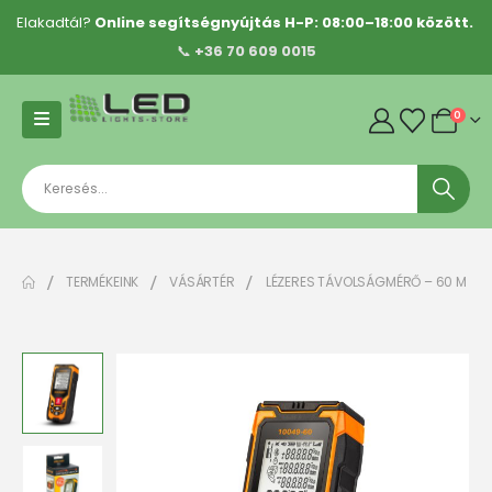
Elakadtál?
Online segítségnyújtás H-P: 08:00–18:00 között.
📞
+36 70 609 0015
0
TERMÉKEINK
VÁSÁRTÉR
LÉZERES TÁVOLSÁGMÉRŐ – 60 M