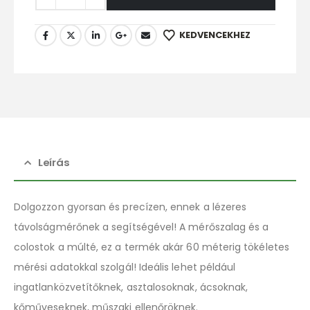
KEDVENCEKHEZ
Leírás
Dolgozzon gyorsan és precízen, ennek a lézeres
távolságmérőnek a segítségével! A mérőszalag és a
colostok a múlté, ez a termék akár 60 méterig tökéletes
mérési adatokkal szolgál! Ideális lehet például
ingatlanközvetítőknek, asztalosoknak, ácsoknak,
kőműveseknek, műszaki ellenőröknek.