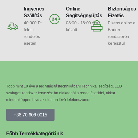
Ingyenes
Online
Biztonságos
Szállítás
Segítségnyújtás
Fizetés
40.000 Ft
08:00 - 18:00 óra
Fizess online a
feletti
között
Barion
rendelés
rendszerén
esetén
keresztül
Több mint 10 éve a led világítástechnikában! Technikai segítség, LED
szalagos rendszer tervezés: ha elakadnál a rendeléseddel, akkor
mindenképpen hívd az oldalon lévő telefonszámot.
+36 70 609 0015
Főbb Termékkategóriánik