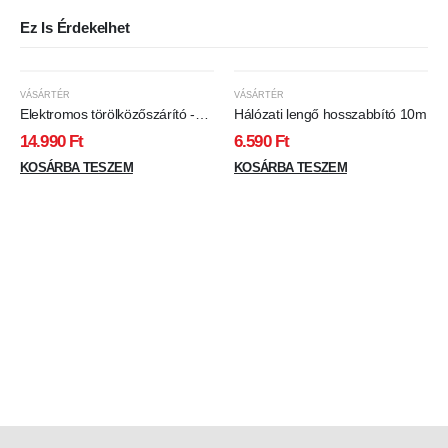
Ez Is Érdekelhet
VÁSÁRTÉR
VÁSÁRTÉR
Elektromos törölközőszárító -
Hálózati lengő hosszabbító 10m
230V, 65W
14.990
Ft
6.590
Ft
KOSÁRBA TESZEM
KOSÁRBA TESZEM