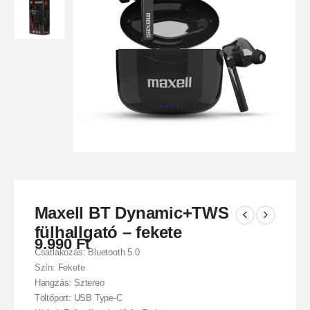
Maxell BT Dynamic+TWS
fülhallgató – fekete
9.990
Ft
Csatlakozás: Bluetooth 5.0
Szín: Fekete
Hangzás: Sztereo
Töltőport: USB Type-C