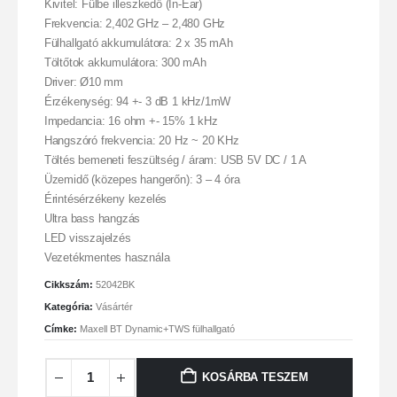
Kivitel: Fülbe illeszkedő (In-Ear)
Frekvencia: 2,402 GHz – 2,480 GHz
Fülhallgató akkumulátora: 2 x 35 mAh
Töltőtok akkumulátora: 300 mAh
Driver: Ø10 mm
Érzékenység: 94 +- 3 dB 1 kHz/1mW
Impedancia: 16 ohm +- 15% 1 kHz
Hangszóró frekvencia: 20 Hz ~ 20 KHz
Töltés bemeneti feszültség / áram: USB 5V DC / 1 A
Üzemidő (közepes hangerőn): 3 – 4 óra
Érintésérzékeny kezelés
Ultra bass hangzás
LED visszajelzés
Vezetékmentes használa
Cikkszám:
52042BK
Kategória:
Vásártér
Címke:
Maxell BT Dynamic+TWS fülhallgató
KOSÁRBA TESZEM