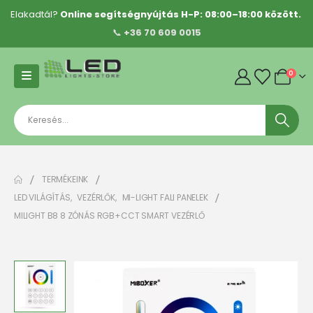
Elakadtál?
Online segítségnyújtás H-P: 08:00–18:00 között.
📞
+36 70 609 0015
0
TERMÉKEINK
LED VILÁGÍTÁS
,
VEZÉRLŐK
,
MI-LIGHT FALI PANELEK
MILIGHT B8 8 ZÓNÁS RGB+CCT SMART VEZÉRLŐ