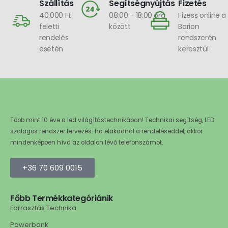
Szállítás
Segítségnyújtás
Fizetés
40.000 Ft
08:00 - 18:00 óra
Fizess online a
feletti
között
Barion
rendelés
rendszerén
esetén
keresztül
Több mint 10 éve a led világítástechnikában! Technikai segítség, LED
szalagos rendszer tervezés: ha elakadnál a rendeléseddel, akkor
mindenképpen hívd az oldalon lévő telefonszámot.
+36 70 609 0015
Főbb Termékkategóriánik
Forrasztás Technika
Powerbank