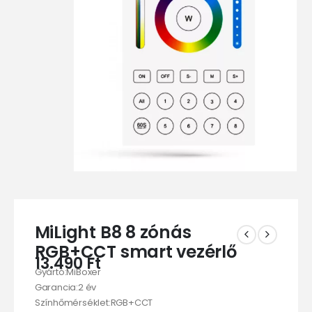
MiLight B8 8 zónás
RGB+CCT smart vezérlő
13.490
Ft
Gyártó:MiBoxer
Garancia:2 év
Színhőmérséklet:RGB+CCT