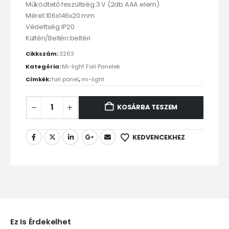
Működtető feszültség:3 V (2db AAA elem)
Méret:106x146x20 mm
Védettség:IP20
Kültéri/Beltéri:beltéri
Cikkszám:
3263
Kategória:
Mi-light Fali Panelek
Címkék:
fali panel
,
mi-light
KOSÁRBA TESZEM
KEDVENCEKHEZ
Ez Is Érdekelhet