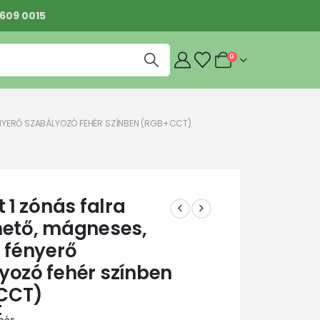
 609 0015
0
FÉNYERŐ SZABÁLYOZÓ FEHÉR SZÍNBEN (RGB+CCT)
t 1 zónás falra
hető, mágneses,
s fényerő
yozó fehér színben
CCT)
t