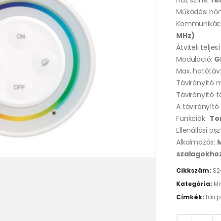
Ház színe:
fe
Működési hő
Kommunikáció
MHz)
Átviteli telje
Moduláció:
G
Max. hatótáv
Távirányító 
Távirányító t
A távirányít
Funkciók:
Tom
Ellenállási osz
Alkalmazás:
szalagokho
Cikkszám:
S
Kategória:
Mi
Címkék:
fali 