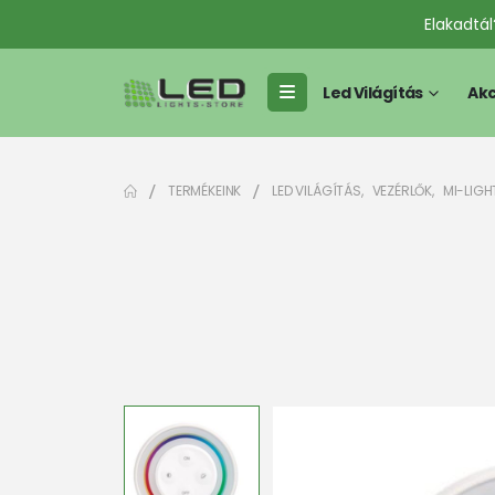
Elakadtá
Led Világítás
Akc
TERMÉKEINK
LED VILÁGÍTÁS
,
VEZÉRLŐK
,
MI-LIGHT