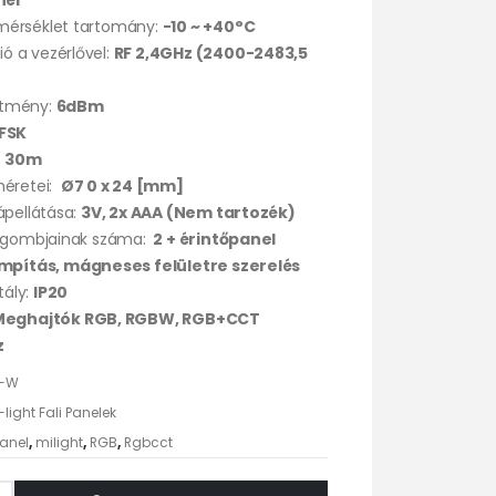
hér
mérséklet tartomány:
-10 ~ +40°C
 a vezérlővel:
RF 2,4GHz (2400-2483,5
sítmény:
6dBm
FSK
:
30m
méretei:
Ø7
0 x 24 [mm]
ápellátása:
3V, 2x AAA (Nem tartozék)
ó gombjainak száma:
2 + érintőpanel
pítás, mágneses felületre szerelés
tály:
IP20
Meghajtók RGB, RGBW, RGB+CCT
z
2-W
-light Fali Panelek
panel
,
milight
,
RGB
,
Rgbcct