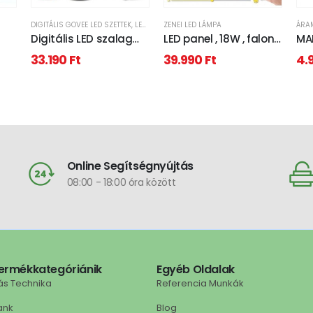
DIGITÁLIS GOVEE LED SZETTEK
,
LED VILÁGÍTÁS
ZENEI LED LÁMPA
Digitális LED szalag
LED panel , 18W , falon
MA
 IC
szett kamerával , TV
kívüli , Bluetooth
, 
33.190
Ft
39.990
Ft
4.
nes
képernyő követő
hangszóróval , kristály
vel
i &
funkcióval , RGB + IC
hatású , RGB , CCT ,
60 
(digitális) , 3.6m ,
dimmelhető , IP44 ip
, 
GOVEE, Envisual
Online Segítségnyújtás
08:00 - 18:00 óra között
ermékkategóriánik
Egyéb Oldalak
ás Technika
Referencia Munkák
ank
Blog