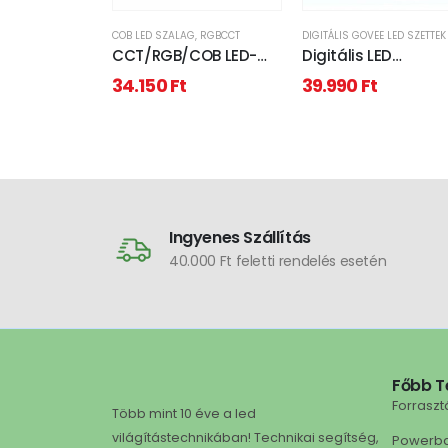
COB LED SZALAG
,
RGBCCT
DIGITÁLIS GOVEE LED SZETTEK
CCT/RGB/COB LED-
Digitális LED
szalag, COB, 4200 LED,
falvilágítás , RGB +
34.150
Ft
39.990
Ft
24 V DC, 18 W/m, IP20,
(digitális) , 4 egye
Szabályozható
+ 1 sarokelem , Wi-F
színhőmérséklet, 5 év
Bluetooth , GOVEE
garancia, kiszerelés (5
méter)
Ingyenes Szállítás
40.000 Ft feletti rendelés esetén
Főbb T
Forraszt
Több mint 10 éve a led
világítástechnikában! Technikai segítség,
Powerb