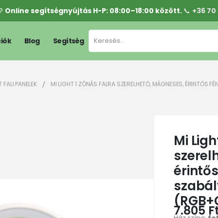
l?
Online segítségnyújtás H-P: 08:00–18:00 között.
📞
+36 70
iók
Blog
Segítség
 FALI PANELEK
MI LIGHT 1 ZÓNÁS FALRA SZERELHETŐ, MÁGNESES, ÉRINTŐS 
Mi Ligh
szerel
érintő
szabál
(RGB+
7.805
F