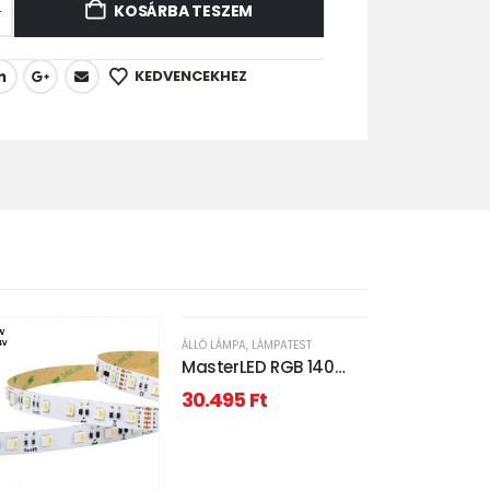
KOSÁRBA TESZEM
KEDVENCEKHEZ
ÁLLÓ LÁMPA
,
LÁMPATEST
MasterLED RGB 140
cm-es, fekete színű
30.495
Ft
állólámpa