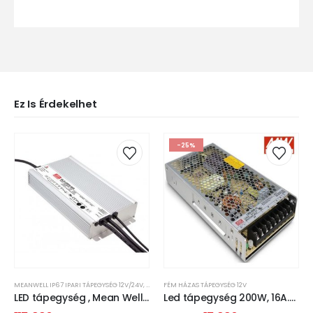
Ez Is Érdekelhet
-25%
MEANWELL IP67 IPARI TÁPEGYSÉG 12V/24V
,
TÁPEGYSÉG
FÉM HÁZAS TÁPEGYSÉG 12V
LED tápegység , Mean Well ,
Led tápegység 200W, 16A.
HLG-600H-24A , 24 Volt ,
Mean Well