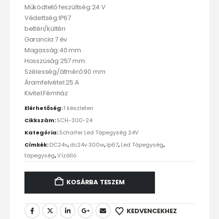
Működtető feszültség:24 V
Védettség:IP67
beltéri/kültéri
Garancia:7 év
Magasság:40 mm
Hosszúság:257 mm
Szélesség/átmérő:90 mm
Áramfelvétel:25 A
Kivitel:Fémház
Elérhetőség:
1 készleten
Cikkszám:
SCH-300-24
Kategória:
Scharfer Led Tápegység 24V
Címkék:
DC24v
,
dc24v 300w
,
Ip67
,
Led Tápegység
,
tápegység
,
Vízálló
KOSÁRBA TESZEM
KEDVENCEKHEZ