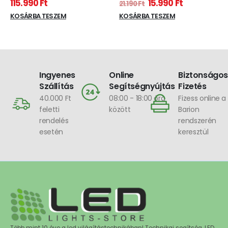
115.990
Ft
15.990
Ft
21.190
Ft
600 Watt , IP65
KOSÁRBA TESZEM
KOSÁRBA TESZEM
Ingyenes
Online
Biztonságos
Szállítás
Segítségnyújtás
Fizetés
40.000 Ft
08:00 - 18:00 óra
Fizess online a
feletti
között
Barion
rendelés
rendszerén
esetén
keresztül