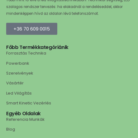
Több mint 10 éve a led világítástechnikában! Technikai segítség, LED
szalagos rendszer tervezés: ha elakadnál a rendeléseddel, akkor
mindenképpen hívd az oldalon lévő telefonszámot.
+36 70 609 0015
Főbb Termékkategóriánik
Forrasztás Technika
Powerbank
Szerelvények
Vásártér
Led Világítás
Smart Kinetic Vezérlés
Egyéb Oldalak
Referencia Munkák
Blog