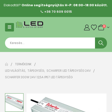
Elakadtál?
Online segítségnyújtás H-P: 08:00–18:00 között.
📞
+36 70 609 0015
0
TERMÉKEINK
LED VILÁGÍTÁS
,
TÁPEGYSÉG
,
SCHARFER LED TÁPEGYSÉG 24V
SCHARFER 300W 24V 12,5A IP67 LED TÁPEGYSÉG