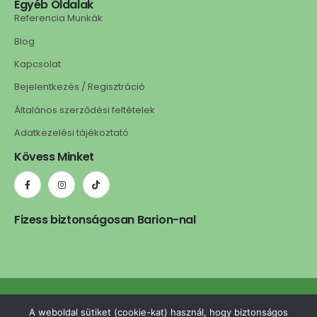
Egyéb Oldalak
Referencia Munkák
Blog
Kapcsolat
Bejelentkezés / Regisztráció
Általános szerződési feltételek
Adatkezelési tájékoztató
Kövess Minket
Fizess biztonságosan Barion-nal
ledls.hu © 2025. Minden jog fenntartva. | A weboldalt készítette:
A weboldal sütiket (cookie-kat) használ, hogy biztonságos