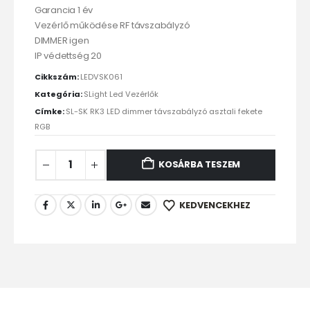
Garancia 1 év
Vezérlő működése RF távszabályzó
DIMMER igen
IP védettség 20
Cikkszám:
LEDVSK061
Kategória:
SLight Led Vezérlők
Címke:
SL-SK RK3 LED dimmer távszabályzó asztali fekete
RGB
KOSÁRBA TESZEM
KEDVENCEKHEZ