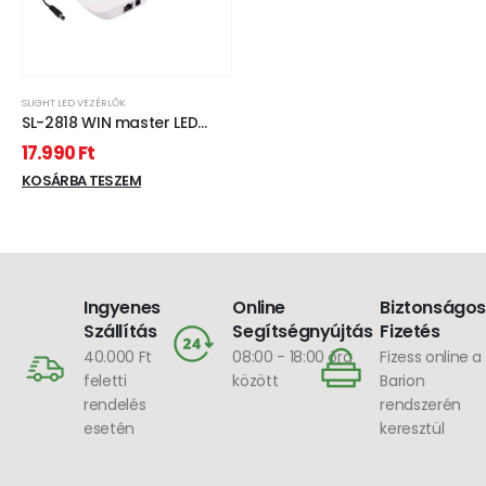
SLIGHT LED VEZÉRLŐK
SL-2818 WIN master LED
vezérlő WI-FI jelátakító
17.990
Ft
KOSÁRBA TESZEM
Ingyenes
Online
Biztonságos
Szállítás
Segítségnyújtás
Fizetés
40.000 Ft
08:00 - 18:00 óra
Fizess online a
feletti
között
Barion
rendelés
rendszerén
esetén
keresztül