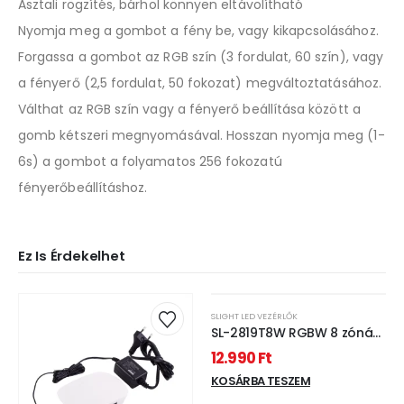
Asztali rögzítés, bárhol könnyen eltávolítható
Nyomja meg a gombot a fény be, vagy kikapcsolásához.
Forgassa a gombot az RGB szín (3 fordulat, 60 szín), vagy
a fényerő (2,5 fordulat, 50 fokozat) megváltoztatásához.
Válthat az RGB szín vagy a fényerő beállítása között a
gomb kétszeri megnyomásával. Hosszan nyomja meg (1-
6s) a gombot a folyamatos 256 fokozatú
fényerőbeállításhoz.
Ez Is Érdekelhet
SLIGHT LED VEZÉRLŐK
SL-2819T8W RGBW 8 zónás
fehér LED távszabályzó
12.990
Ft
KOSÁRBA TESZEM