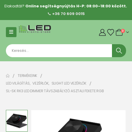
Elakadtál?
Online segítségnyújtás H-P: 08:00–18:00 között.
📞
+36 70 609 0015
0
TERMÉKEINK
LED VILÁGÍTÁS
,
VEZÉRLŐK
,
SLIGHT LED VEZÉRLŐK
SL-SK RK3 LED DIMMER TÁVSZABÁLYZÓ ASZTALI FEKETE RGB