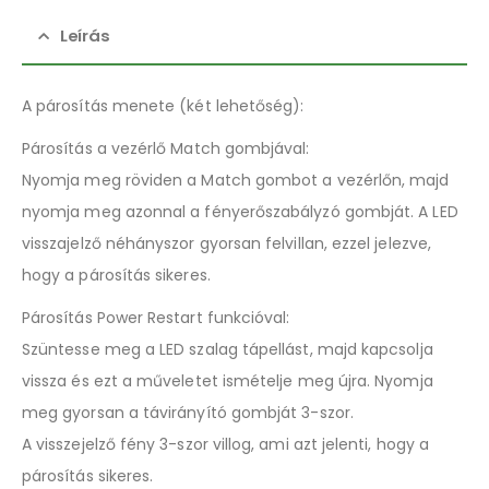
Leírás
A párosítás menete (két lehetőség):
Párosítás a vezérlő Match gombjával:
Nyomja meg röviden a Match gombot a vezérlőn, majd
nyomja meg azonnal a fényerőszabályzó gombját. A LED
visszajelző néhányszor gyorsan felvillan, ezzel jelezve,
hogy a párosítás sikeres.
Párosítás Power Restart funkcióval:
Szüntesse meg a LED szalag tápellást, majd kapcsolja
vissza és ezt a műveletet ismételje meg újra. Nyomja
meg gyorsan a távirányító gombját 3-szor.
A visszejelző fény 3-szor villog, ami azt jelenti, hogy a
párosítás sikeres.