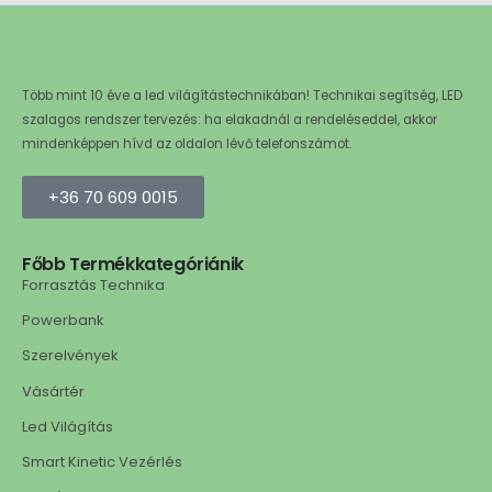
Több mint 10 éve a led világítástechnikában! Technikai segítség, LED
szalagos rendszer tervezés: ha elakadnál a rendeléseddel, akkor
mindenképpen hívd az oldalon lévő telefonszámot.
+36 70 609 0015
Főbb Termékkategóriánik
Forrasztás Technika
Powerbank
Szerelvények
Vásártér
Led Világítás
Smart Kinetic Vezérlés