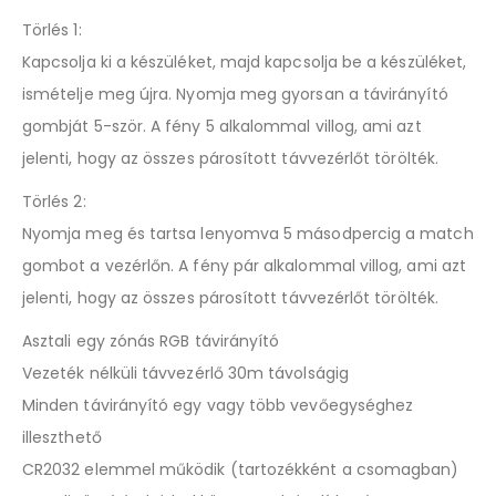
Törlés 1:
Kapcsolja ki a készüléket, majd kapcsolja be a készüléket,
ismételje meg újra. Nyomja meg gyorsan a távirányító
gombját 5-ször. A fény 5 alkalommal villog, ami azt
jelenti, hogy az összes párosított távvezérlőt törölték.
Törlés 2:
Nyomja meg és tartsa lenyomva 5 másodpercig a match
gombot a vezérlőn. A fény pár alkalommal villog, ami azt
jelenti, hogy az összes párosított távvezérlőt törölték.
Asztali egy zónás RGB távirányító
Vezeték nélküli távvezérlő 30m távolságig
Minden távirányító egy vagy több vevőegységhez
illeszthető
CR2032 elemmel működik (tartozékként a csomagban)