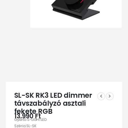
SL-SK RK3 LED dimmer
távszabályzó asztali
fekete RGB
13.990
Ft
Gyártó S-LIGHTLED
Széria SL-SK