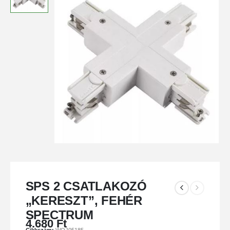
SPS 2 CSATLAKOZÓ
„KERESZT”, FEHÉR
SPECTRUM
4.680
Ft
Cikkszám:
WOJ05185