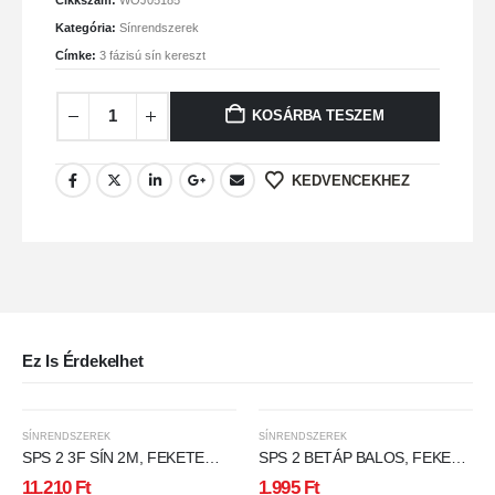
Kategória:
Sínrendszerek
Címke:
3 fázisú sín kereszt
KOSÁRBA TESZEM
KEDVENCEKHEZ
Ez Is Érdekelhet
SÍNRENDSZEREK
SÍNRENDSZEREK
SPS 2 3F SÍN 2M, FEKETE
SPS 2 BETÁP BALOS, FEKETE
SPECTRUM
SPECTRUM
11.210
Ft
1.995
Ft