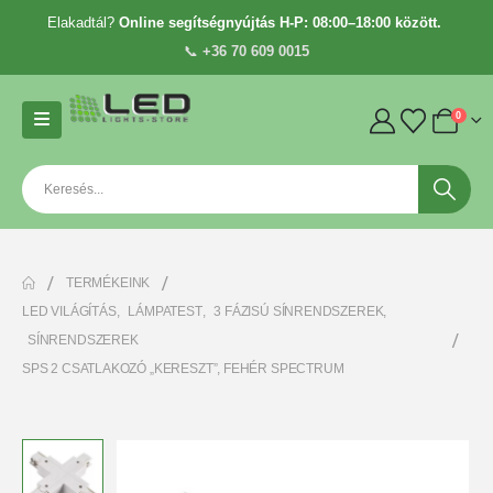
Elakadtál?
Online segítségnyújtás H-P: 08:00–18:00 között.
📞
+36 70 609 0015
0
TERMÉKEINK
LED VILÁGÍTÁS
,
LÁMPATEST
,
3 FÁZISÚ SÍNRENDSZEREK
,
SÍNRENDSZEREK
SPS 2 CSATLAKOZÓ „KERESZT”, FEHÉR SPECTRUM