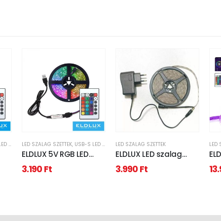
ALAGOK
LED SZALAG SZETTEK
,
USB-S LED SZALAGOK
LED SZALAG SZETTEK
LED 
ELDLUX 5V RGB LED
ELDLUX LED szalag
EL
30D
szalag szet 5050-30D
szett 12V 2835-60D-
WiF
3.190
Ft
3.990
Ft
13
2M
3000K 5m
sz
30