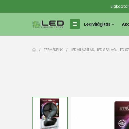
Elakadtá
Led Világítás
Akc
TERMÉKEINK
LED VILÁGÍTÁS
,
LED SZALAG
,
LED S