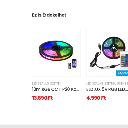
Ez Is Érdekelhet
LED SZALAG SZETTEK
LED SZALAG SZETTEK
,
USB-S LED SZ
10m RGB CCT IP20 Kobi
ELDLUX 5V RGB LED
Design
szalag szet 2835-
13.890
Ft
4.590
Ft
5M