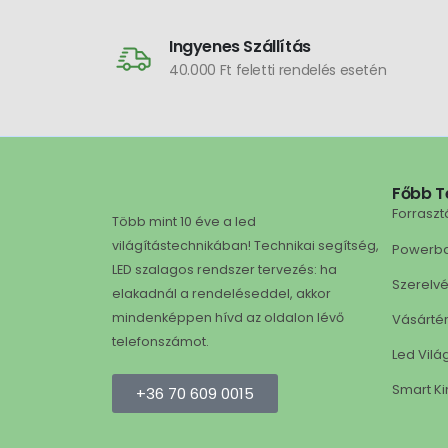
Ingyenes Szállítás
40.000 Ft feletti rendelés esetén
Főbb T
Forraszt
Több mint 10 éve a led
világítástechnikában! Technikai segítség,
Powerb
LED szalagos rendszer tervezés: ha
Szerelv
elakadnál a rendeléseddel, akkor
mindenképpen hívd az oldalon lévő
Vásárté
telefonszámot.
Led Vilá
Smart Ki
+36 70 609 0015