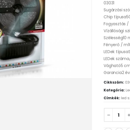
03031
Sugárzási szö
Chip típusa5
Fogyasztás /
Vízállósági sz
Szélesség10
Fényerő / m
LEDek típus
LEDek száma
Vágható5 c
Garancia2 év
Cikkszám:
03
Kategória:
Le
Címkék:
led s