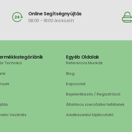
Online Segítségnyújtás
08:00 - 18:00 óra között
ermékkategóriánik
Egyéb Oldalak
ás Technika
Referencia Munkák
ank
Blog
ények
Kapcsolat
r
Bejelentkezés / Regisztráció
gítás
Általános szerződési feltételek
netic Vezérlés
Adatkezelési tájékoztató