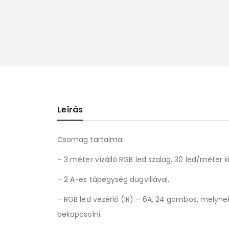
Leírás
Csomag tartalma:
– 3 méter vízálló RGB led szalag, 30 led/méter k
– 2 A-es tápegység dugvillával,
– RGB led vezérlő (IR) – 6A, 24 gombos, melynek
bekapcsolni.