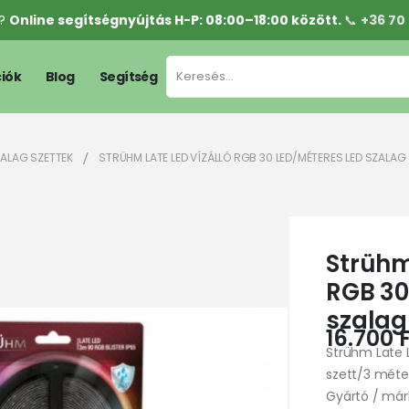
l?
Online segítségnyújtás H-P: 08:00–18:00 között.
📞
+36 70
iók
Blog
Segítség
ZALAG SZETTEK
STRÜHM LATE LED VÍZÁLLÓ RGB 30 LED/MÉTERES LED SZALAG
Strühm
RGB 30
szalag
16.700
Strühm Late 
szett/3 méte
Gyártó / má