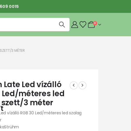
 609 0015
0
 SZETT/3 MÉTER
 Late Led vízálló
 Led/méteres led
 szett/3 méter
Ft
Led vízálló RGB 30 Led/méteres led szalag
r
rkaStrühm