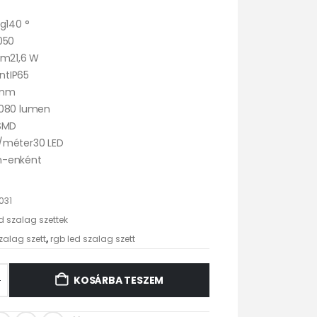
g140 °
050
 m21,6 W
intIP65
 mm
1080 lumen
aSMD
/méter30 LED
m-enként
031
d szalag szettek
zalag szett
,
rgb led szalag szett
KOSÁRBA TESZEM