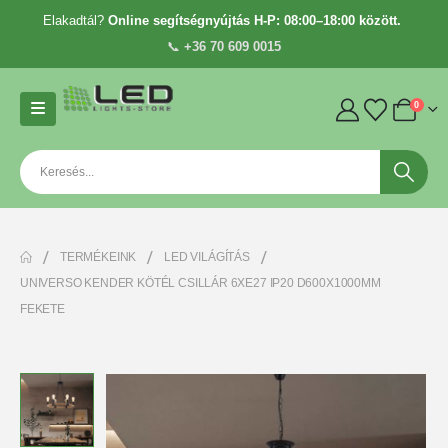
Elakadtál?
Online segítségnyújtás H-P: 08:00–18:00 között.
📞
+36 70 609 0015
0
TERMÉKEINK
LED VILÁGÍTÁS
UNIVERSO KENDER KÖTÉL CSILLÁR 6XE27 IP20 D600X1000MM
FEKETE