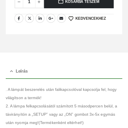
KOSÁRBA TESZEM
KEDVENCEKHEZ
Leírás
. A lámpát beszerelés után falikapcsolóval kapcsolja fel, hogy
világítson a termék!
2. A lámpa felkapcsolásától számított 5 másodpercen belül, a
távirányítón a „SETUP” vagy az „ON” gombot 3x-5x egymás
után nyomja meg!(Termékenként eltérhet!)