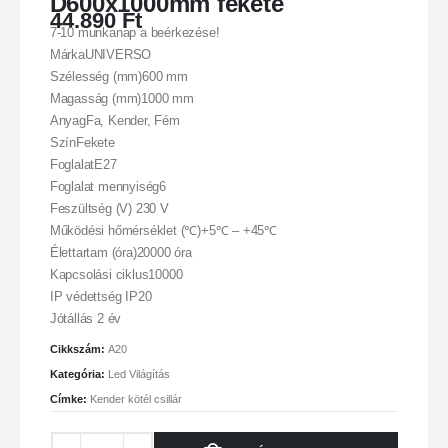
D600x1000mm fekete
44.890
Ft
7-10 munkanap a beérkezése!
MárkaUNIVERSO
Szélesség (mm)600 mm
Magasság (mm)1000 mm
AnyagFa, Kender, Fém
SzínFekete
FoglalatE27
Foglalat mennyiség6
Feszültség (V) 230 V
Működési hőmérséklet (℃)+5℃ – +45℃
Élettartam (óra)20000 óra
Kapcsolási ciklus10000
IP védettség IP20
Jótállás 2 év
Cikkszám:
A20
Kategória:
Led Világítás
Címke:
Kender kötél csillár