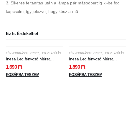
3. Sikeres feltanítás után a lámpa pár másodpercig ki-be fog
kapcsolni, így jelezve, hogy kész a mű
Ez Is Érdekelhet
FÉNYFORRÁSOK
,
G24D2
,
LED VILÁGÍTÁS
FÉNYFORRÁSOK
,
G24D2
,
LED VILÁGÍTÁS
Inesa Led fénycső Méret
Inesa Led fénycső Méret
35*150mm G24d foglalat, 8W,
35*163mm G24d2 foglalat,
1.690
Ft
1.890
Ft
675 lumen, 2700 kelvin, meleg
10W, 900 lumen, 2700 kelvin,
fehér, kiváltja a 13/18W
KOSÁRBA TESZEM
meleg fehér, kiváltja a 18W
KOSÁRBA TESZEM
kompakt fénycsövet és olcsóbb
kompakt fénycsövet és olcsóbb
is! Fele áramfogyasztás!
is! Fele áramfogyasztás!