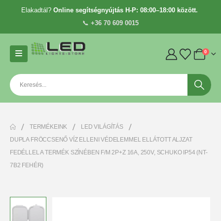
Elakadtál?
Online segítségnyújtás H-P: 08:00–18:00 között.
📞
+36 70 609 0015
0
TERMÉKEINK
LED VILÁGÍTÁS
DUPLA FRÖCCSENŐ VÍZ ELLENI VÉDELEMMEL ELLÁTOTT ALJZAT
FEDÉLLEL A TERMÉK SZÍNÉBEN F/M 2P+Z 16A, 250V, SCHUKO IP54 (NT-
7B2 FEHÉR)