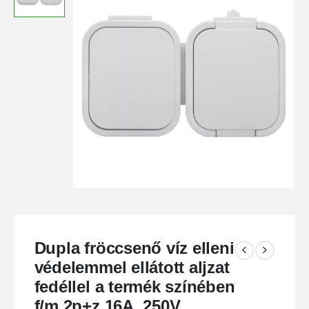
Dupla fröccsenő víz elleni
védelemmel ellátott aljzat
fedéllel a termék színében
f/m 2p+z 16A, 250V,