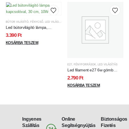
BÚTOR VILÁGÍTÓ
,
FÉNYCSŐ
,
LED VILÁGÍTÁS
Led bútorvilágító lámpa,
kapcsolóval, 30 cm, 10W
3.390
Ft
KOSÁRBA TESZEM
E27
,
FÉNYFORRÁSOK
,
LED VILÁGÍTÁS
Led filament e27 6w gömb
Borostyánsárga
2.790
Ft
KOSÁRBA TESZEM
Ingyenes
Online
Biztonságos
Szállítás
Segítségnyújtás
Fizetés