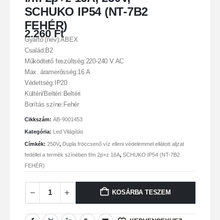
SCHUKO IP54 (NT-7B2
FEHÉR)
2.260
Ft
Gyártó (név):ABEX
Család:B2
Működtető feszültség:220-240 V AC
Max. áramerősség:16 A
Védettség:IP20
Kültéri/Beltéri:Beltéri
Borítás színe:Fehér
Cikkszám:
AB-9001453
Kategória:
Led Világítás
Címkék:
250V
,
Dupla fröccsenő víz elleni védelemmel ellátott aljzat
fedéllel a termék színében f/m 2p+z 16A
,
SCHUKO IP54 (NT-7B2
FEHÉR)
KOSÁRBA TESZEM