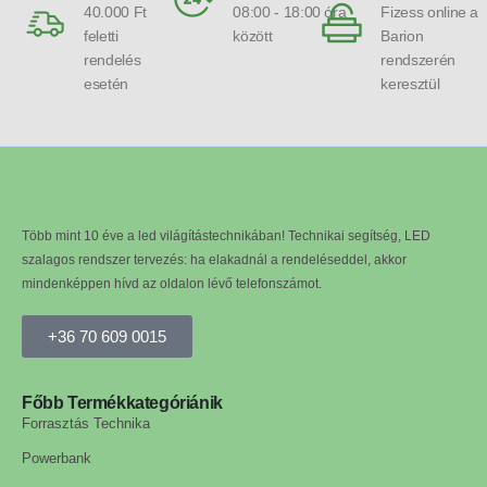
40.000 Ft
08:00 - 18:00 óra
Fizess online a
feletti
között
Barion
rendelés
rendszerén
esetén
keresztül
Több mint 10 éve a led világítástechnikában! Technikai segítség, LED
szalagos rendszer tervezés: ha elakadnál a rendeléseddel, akkor
mindenképpen hívd az oldalon lévő telefonszámot.
+36 70 609 0015
Főbb Termékkategóriánik
Forrasztás Technika
Powerbank